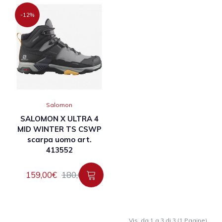
-12%
Salomon
SALOMON X ULTRA 4
MID WINTER TS CSWP
scarpa uomo art.
413552
159,00€
180,00€
Vis. da 1 a 3 di 3 (1 Pagine)