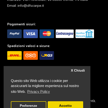
Email:
info@dfscarpe.it
Pagamenti sicuri:
Spedizioni veloci e sicure:
Seguici sui Social:
X Chiudi
Questo sito Web utilizza i cookie per
assicurarti la migliore esperienza sul nostro
sito Web.
Privacy Policy
© Dellantonio Franco - Via Provinciale, 10 38093 Contà,
Preferenze
Accetto
TN Italia | Partita IVA: IT 01552520221