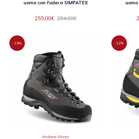
uomo con fodera SIMPATEX
uomo 
255,00€
284,00€
-10%
-12%
Andrew Shoes