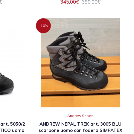
€
345,00€
390,00€
-10%
Andrew Shoes
rt. 5050/2
ANDREW NEPAL TREK art. 3005 BLU
TICO uomo
scarpone uomo con fodera SIMPATEX