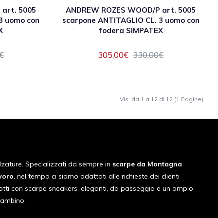
art. 5005
ANDREW ROZES WOOD/P art. 5005
3 uomo con
scarpone ANTITAGLIO CL. 3 uomo con
X
fodera SIMPATEX
€
305,00€
330,00€
Vis. da 1 a 12 di 12 (1 Pagine)
lzature. Specializzati da sempre in
scarpe da Montagna
voro
, nel tempo ci siamo adattati alle richieste dei clienti
otti con scarpe sneakers, eleganti, da passeggio e un ampio
bambino.