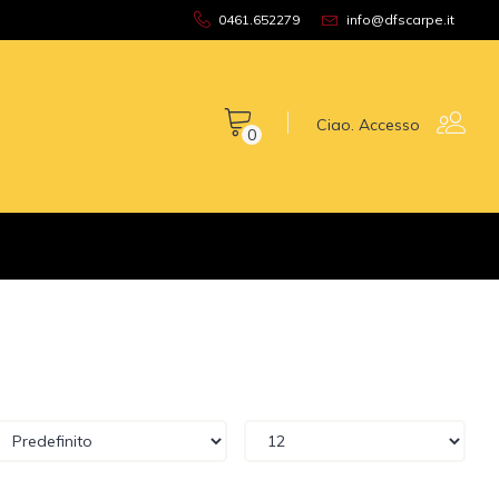
0461.652279
info@dfscarpe.it
Ciao. Accesso
0