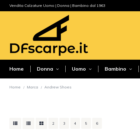
Vendita Calzature Uomo | Donna | Bambino dal 1963
Home
Donna
Uomo
Bambino
Home
Marca
Andrew Shoes
2
3
4
5
6