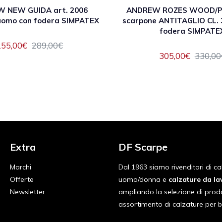
 NEW GUIDA art. 2006
ANDREW ROZES WOOD/P 
uomo con fodera SIMPATEX
scarpone ANTITAGLIO CL. 
fodera SIMPATE
255,00€
289,00€
305,00€
330,00
Extra
DF Scarpe
Marchi
Dal 1963 siamo rivenditori di ca
Offerte
uomo/donna e
calzature da la
Newsletter
ampliando la selezione di prod
assortimento di calzature per 