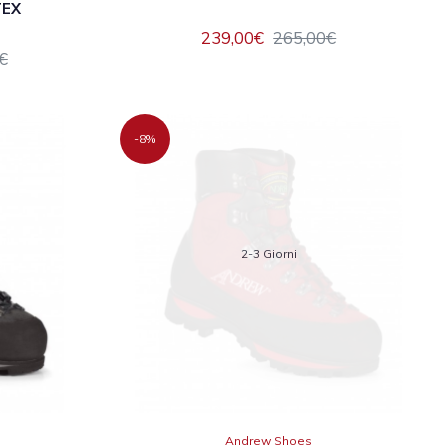
TEX
239,00€
265,00€
€
-8%
2-3 Giorni
Andrew Shoes