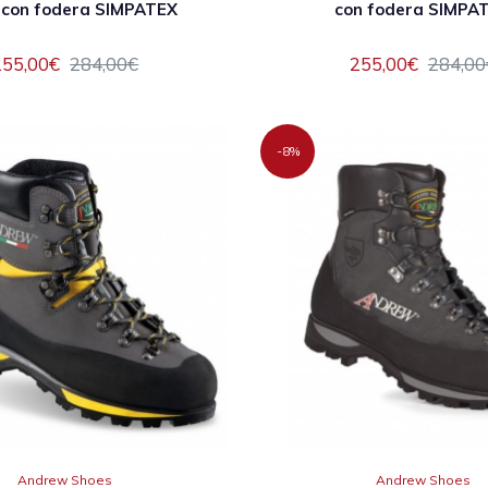
con fodera SIMPATEX
con fodera SIMPA
255,00€
284,00€
255,00€
284,00
-8%
Andrew Shoes
Andrew Shoes