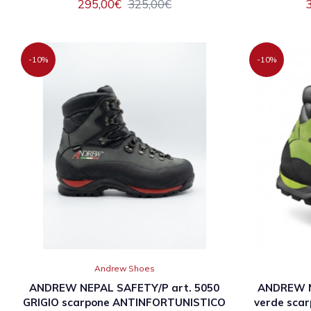
295,00€
325,00€
-10%
-10%
Andrew Shoes
ANDREW NEPAL SAFETY/P art. 5050
ANDREW N
GRIGIO scarpone ANTINFORTUNISTICO
verde sca