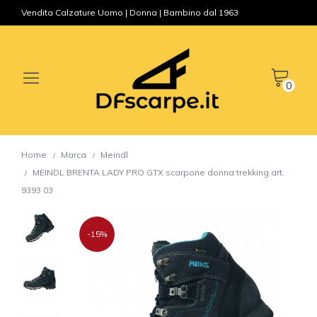
Vendita Calzature Uomo | Donna | Bambino dal 1963
0
Home
Marca
Meindl
MEINDL BRENTA LADY PRO GTX scarpone donna trekking art.
9393 03
-15%