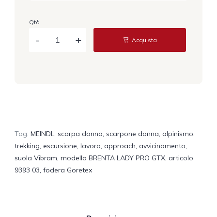
Qtà
Acquista
Tag:
MEINDL
,
scarpa donna
,
scarpone donna
,
alpinismo
,
trekking
,
escursione
,
lavoro
,
approach
,
avvicinamento
,
suola Vibram
,
modello BRENTA LADY PRO GTX
,
articolo
9393 03
,
fodera Goretex