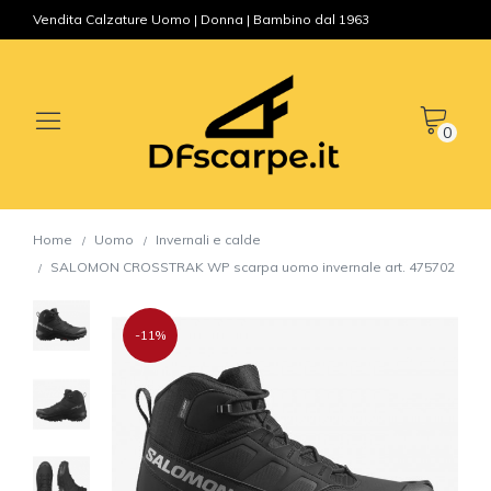
Vendita Calzature Uomo | Donna | Bambino dal 1963
0
Home
Uomo
Invernali e calde
SALOMON CROSSTRAK WP scarpa uomo invernale art. 475702
-11%