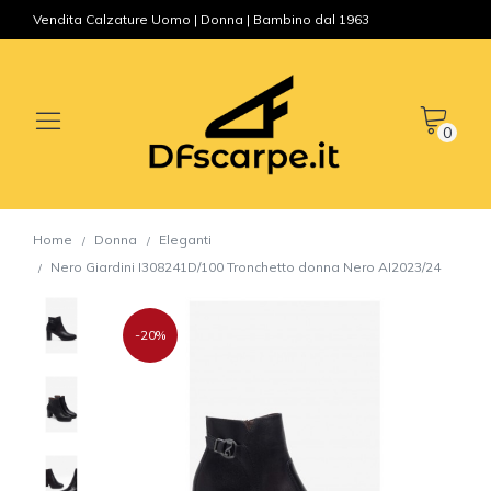
Vendita Calzature Uomo | Donna | Bambino dal 1963
0
Home
Donna
Eleganti
Nero Giardini I308241D/100 Tronchetto donna Nero AI2023/24
-20%