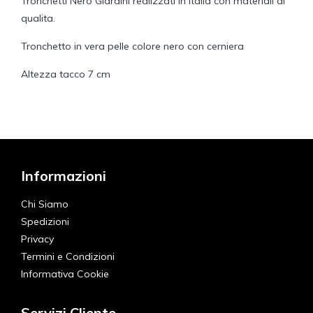
Tronchetti Nero Giardini realizzati in Italia con materiali di
qualita.
Tronchetto in vera pelle colore nero con cerniera
Altezza tacco 7 cm
Informazioni
Chi Siamo
Spedizioni
Privacy
Termini e Condizioni
Informativa Cookie
Servizi Cliente