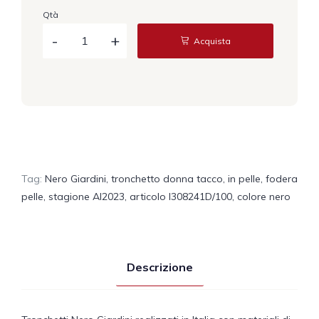
Qtà
Acquista
Tag:
Nero Giardini
,
tronchetto donna tacco
,
in pelle
,
fodera
pelle
,
stagione AI2023
,
articolo I308241D/100
,
colore nero
Descrizione