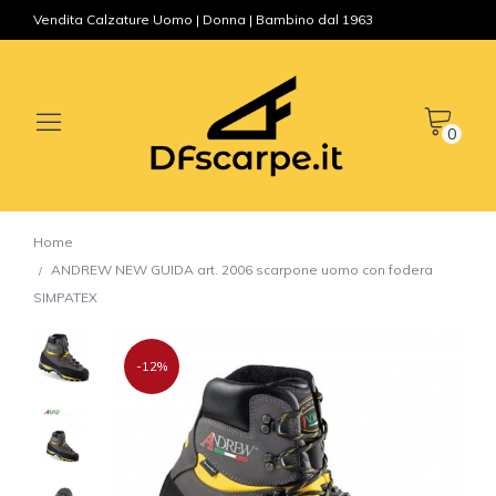
Vendita Calzature Uomo | Donna | Bambino dal 1963
0
Home
ANDREW NEW GUIDA art. 2006 scarpone uomo con fodera
SIMPATEX
-12%