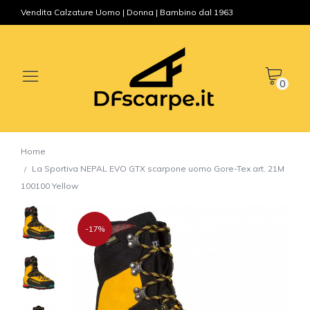
Vendita Calzature Uomo | Donna | Bambino dal 1963
0
Home
La Sportiva NEPAL EVO GTX scarpone uomo Gore-Tex art. 21M
100100 Yellow
-17%