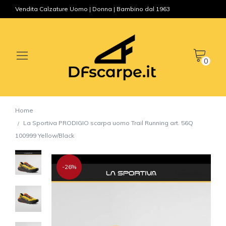
Vendita Calzature Uomo | Donna | Bambino dal 1963
0
Home
La Sportiva PRODIGIO scarpa uomo Trail Running art. 56Q
100999 Yellow/Black
-26%