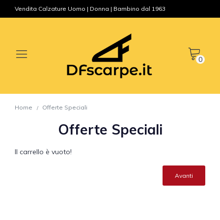
Vendita Calzature Uomo | Donna | Bambino dal 1963
0
Home
Offerte Speciali
Offerte Speciali
Il carrello è vuoto!
Avanti